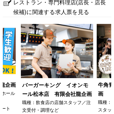
レストラン・専門料理店(店長・店長
候補)に関連する求人票を見る
龍企画
牛角青
バーガーキング イオンモ
・ホール
画
ール松本店 有限会社龍企画
職種：
職種：飲食店の店舗スタッフ／注
パート
スタッ
文受付・調理など